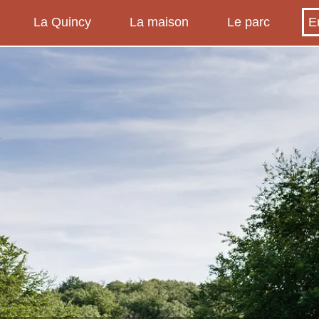
La Quincy
La maison
Le parc
E