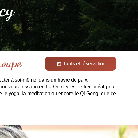
cy
roupe
Tarifs et réservation
date_range
necter à soi-même, dans un havre de paix.
our vous ressourcer, La Quincy est le lieu idéal pour
ue le yoga, la méditation ou encore le Qi Gong, que ce