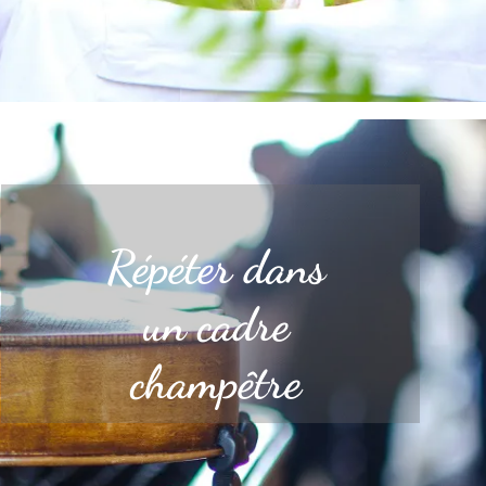
Répéter dans
un cadre
champêtre