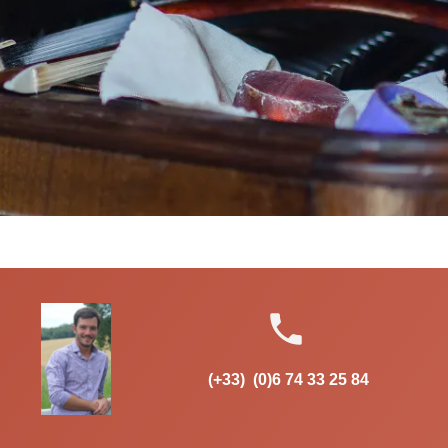
local_phone
(+33) (0)6 74 33 25 84