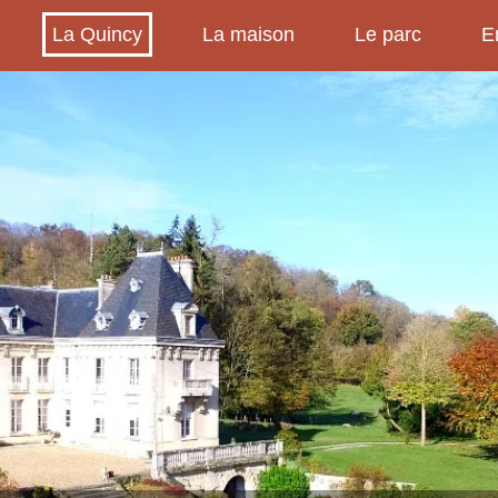
La Quincy
La maison
Le parc
E