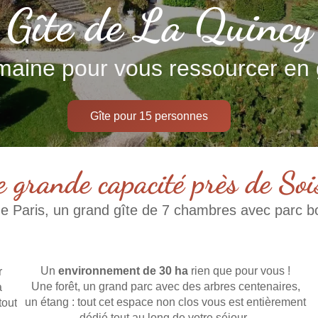
Gîte de La Quincy
aine pour vous ressourcer en
Gîte pour 15 personnes
e grande capacité près de Soi
e Paris, un grand gîte de 7 chambres avec parc bo
Un
environnement de 30 ha
rien que pour vous !
r
Une forêt, un grand parc avec des arbres centenaires,
à
un étang : tout cet espace non clos vous est entièrement
tout
dédié tout au long de votre séjour.