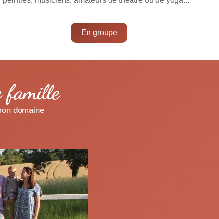
peintres, musiciens, amateurs de théâtre ou de yoga...
En groupe
 famille
t son domaine